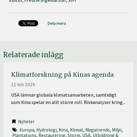
Editor,
Fredrik Ingemarson
, SIFI
Dela mera
Relaterade inlägg
Klimatforskning på Kinas agenda
12 feb 2026
USA lämnar globala klimatsamarbeten, samtidigt
som Kina spelar en allt större roll. Riskanalyser kring...
Nyheter
Europa
,
Hydrologi
,
Kina
,
Klimat
,
Megatrends
,
Miljö
,
Plantations
,
Restaurering
,
Storm
,
USA
,
Utbildning &