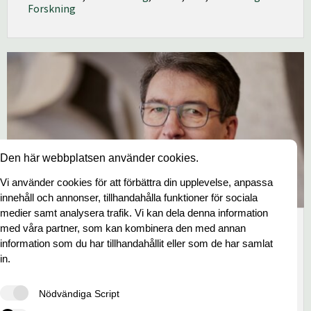
Forskning
Den här webbplatsen använder cookies.
Vi använder cookies för att förbättra din upplevelse, anpassa
innehåll och annonser, tillhandahålla funktioner för sociala
medier samt analysera trafik. Vi kan dela denna information
med våra partner, som kan kombinera den med annan
Anders Portin ny ordförande för PEFC
information som du har tillhandahållit eller som de har samlat
Finland
in.
3 dec 2025
Nödvändiga Script
Portin efterträder Kimmo Tiilikaista, som