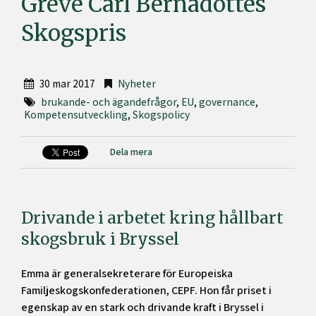
Greve Carl Bernadottes
Skogspris
30 mar 2017
Nyheter
brukande- och ägandefrågor
,
EU
,
governance
,
Kompetensutveckling
,
Skogspolicy
Dela mera
Drivande i arbetet kring hållbart
skogsbruk i Bryssel
Emma är generalsekreterare för Europeiska
Familjeskogskonfederationen, CEPF
. Hon får priset i
egenskap av en stark och drivande kraft i Bryssel i