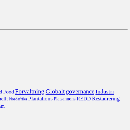
Förvaltning
Globalt
governance
Industri
Food
nd
Plantations
Restaurering
ellt
REDD
Platsannons
Nordafrika
am