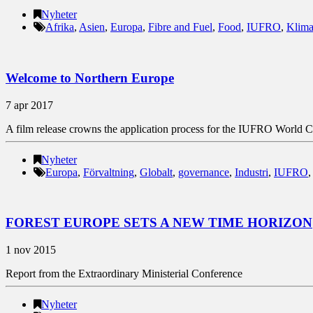
Nyheter
Afrika
,
Asien
,
Europa
,
Fibre and Fuel
,
Food
,
IUFRO
,
Klima
Welcome to Northern Europe
7 apr 2017
A film release crowns the application process for the IUFRO World 
Nyheter
Europa
,
Förvaltning
,
Globalt
,
governance
,
Industri
,
IUFRO
FOREST EUROPE SETS A NEW TIME HORIZON
1 nov 2015
Report from the Extraordinary Ministerial Conference
Nyheter