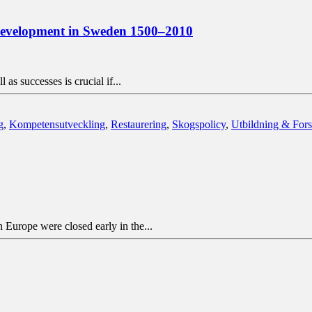
development in Sweden 1500–2010
as successes is crucial if...
g
,
Kompetensutveckling
,
Restaurering
,
Skogspolicy
,
Utbildning & For
Europe were closed early in the...