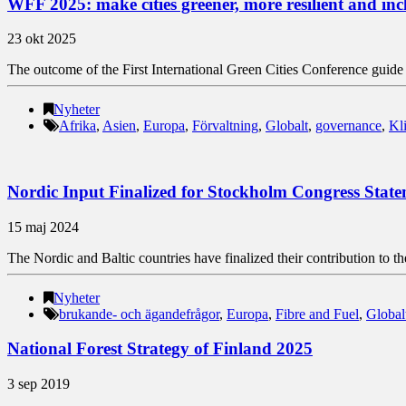
WFF 2025: make cities greener, more resilient and inc
23 okt 2025
The outcome of the First International Green Cities Conference guide 
Nyheter
Afrika
,
Asien
,
Europa
,
Förvaltning
,
Globalt
,
governance
,
Kl
Nordic Input Finalized for Stockholm Congress Stat
15 maj 2024
The Nordic and Baltic countries have finalized their contribution to
Nyheter
brukande- och ägandefrågor
,
Europa
,
Fibre and Fuel
,
Global
National Forest Strategy of Finland 2025
3 sep 2019