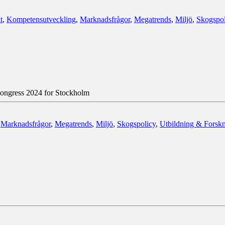
t
,
Kompetensutveckling
,
Marknadsfrågor
,
Megatrends
,
Miljö
,
Skogspol
Congress 2024 for Stockholm
,
Marknadsfrågor
,
Megatrends
,
Miljö
,
Skogspolicy
,
Utbildning & Forsk