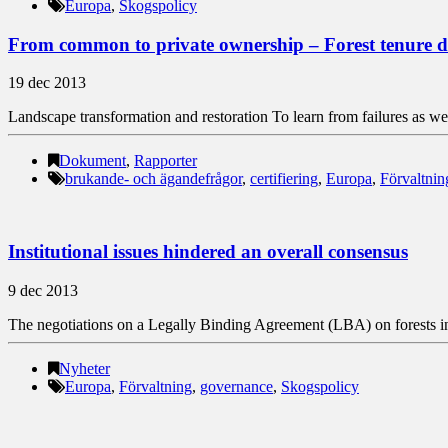
Europa
,
Skogspolicy
From common to private ownership – Forest tenure 
19 dec 2013
Landscape transformation and restoration To learn from failures as well 
Dokument
,
Rapporter
brukande- och ägandefrågor
,
certifiering
,
Europa
,
Förvaltnin
Institutional issues hindered an overall consensus
9 dec 2013
The negotiations on a Legally Binding Agreement (LBA) on forests in 
Nyheter
Europa
,
Förvaltning
,
governance
,
Skogspolicy