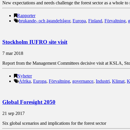
New expectations and needs challenge the forest sector as a whole to r
Rapporter
brukande- och ägandefrågor
,
Europa
,
Finland
,
Förvaltning
,
Stockholm IUFRO site visit
7 mar 2018
Report from the Management Committees decisive visit at KSLA, St
Nyheter
Afrika
,
Europa
,
Förvaltning
,
governance
,
Industri
,
Klimat
,
K
Global Foresight 2050
21 sep 2017
Six global scenarios and implications for the forest sector