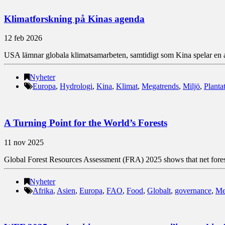
Klimatforskning på Kinas agenda
12 feb 2026
USA lämnar globala klimatsamarbeten, samtidigt som Kina spelar en allt
Nyheter
Europa
,
Hydrologi
,
Kina
,
Klimat
,
Megatrends
,
Miljö
,
Planta
A Turning Point for the World’s Forests
11 nov 2025
Global Forest Resources Assessment (FRA) 2025 shows that net forest l
Nyheter
Afrika
,
Asien
,
Europa
,
FAO
,
Food
,
Globalt
,
governance
,
Me