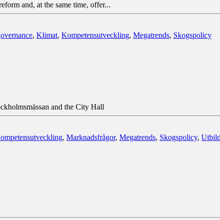
eform and, at the same time, offer...
governance
,
Klimat
,
Kompetensutveckling
,
Megatrends
,
Skogspolicy
ockholmsmässan and the City Hall
ompetensutveckling
,
Marknadsfrågor
,
Megatrends
,
Skogspolicy
,
Utbil