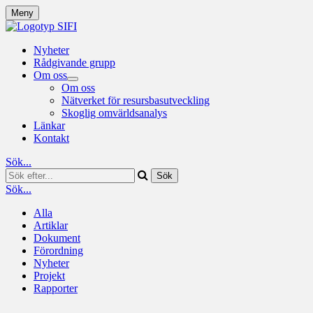
Meny
Nyheter
Rådgivande grupp
Om oss
Om oss
Nätverket för resursbasutveckling
Skoglig omvärldsanalys
Länkar
Kontakt
Sök...
Sök...
Alla
Artiklar
Dokument
Förordning
Nyheter
Projekt
Rapporter