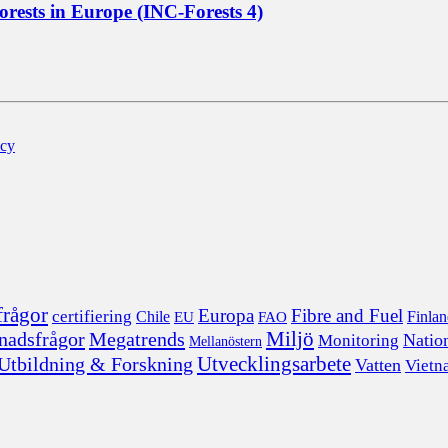
orests in Europe (INC-Forests 4)
icy
frågor
Europa
Fibre and Fuel
certifiering
Chile
FAO
Finla
EU
nadsfrågor
Megatrends
Miljö
Nation
Monitoring
Mellanöstern
Utvecklingsarbete
Utbildning & Forskning
Vatten
Vietn