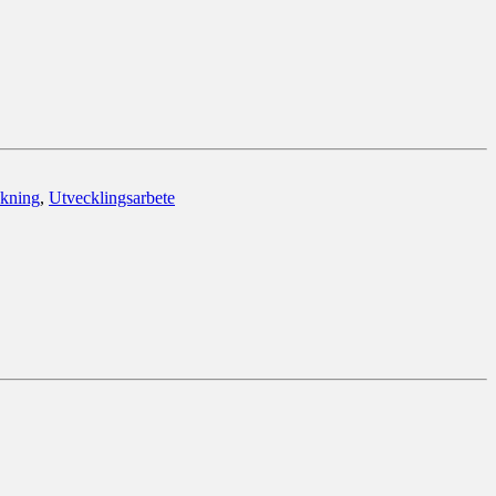
skning
,
Utvecklingsarbete