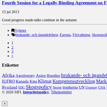
Fourth Session for a Legally Binding Agreement on F
15 jul 2013
Good progress made-talks continue in the autumn
Nyheter
brukande- och ägandefrågor
,
Europa
,
Förvaltning
,
Skogspol
1
2
3
»
Etiketter
brukande- och ägande
Afrika
Asien
Agroforestry
Brasilien
Klimat
Kompetensutveckling
Mark
IUFRO
Kanada
Kina
Skogspolicy
Ryssland
UN
tropikerna
Storm
USA
SDG
Uruguay
© 2026 SIFI.
Integritetspolicy
.
Tillgänglighet
×