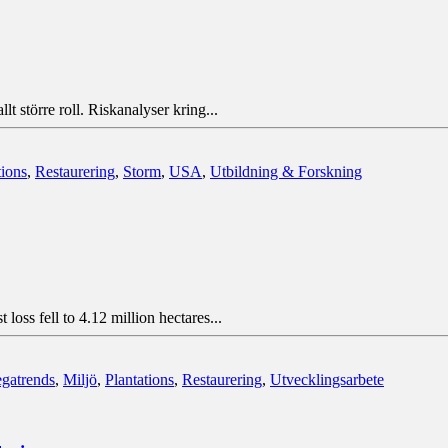
 större roll. Riskanalyser kring...
tions
,
Restaurering
,
Storm
,
USA
,
Utbildning & Forskning
oss fell to 4.12 million hectares...
gatrends
,
Miljö
,
Plantations
,
Restaurering
,
Utvecklingsarbete