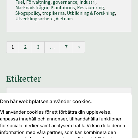
Fuel
,
Förvaltning
,
governance
,
Industri
,
Marknadsfrågor
,
Plantations
,
Restaurering
,
Skogspolicy
,
tropikerna
,
Utbildning & Forskning
,
Utvecklingsarbete
,
Vietnam
1
2
3
…
7
»
Etiketter
brukande-
Afrika
Den här webbplatsen använder cookies.
Asien
Agroforestry
Brasilien
och ägandefrågor
certifiering
Vi använder cookies för att förbättra din upplevelse,
Chile
EU
anpassa innehåll och annonser, tillhandahålla funktioner
Europa
Fibre and Fuel
Food
FAO
Finland
för sociala medier samt analysera trafik. Vi kan dela denna
Förvaltning
Globalt
governance
information med våra partner, som kan kombinera den