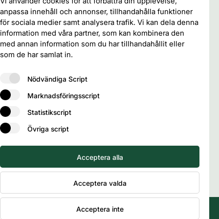
certifiering
Vi använder cookies för att förbättra din upplevelse,
Chile
EU
anpassa innehåll och annonser, tillhandahålla funktioner
Europa
Fibre and Fuel
Food
FAO
Finland
för sociala medier samt analysera trafik. Vi kan dela denna
Förvaltning
Globalt
governance
information med våra partner, som kan kombinera den
med annan information som du har tillhandahållit eller
Industri
Klimat
IUFRO
Kanada
Kina
som de har samlat in.
Kompetensutveckling
Marknadsfrågor
Megatrends
Miljö
Monitoring
Mellanöstern
Nödvändiga Script
Plantations
Nationellt
Platsannons
Nordafrika
Marknadsföringsscript
REDD
Restaurering
Ryssland
SDG
Statistikscript
Skogspolicy
UN
tropikerna
Storm
USA
Uruguay
Övriga script
Utbildning & Forskning
Utvecklingsarbete
Vatten
Vietnam
Acceptera alla
Acceptera valda
Acceptera inte