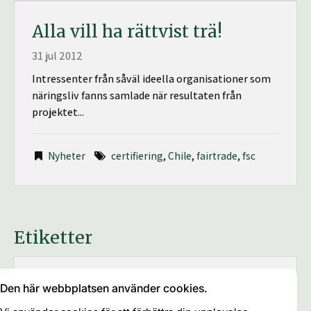
Alla vill ha rättvist trä!
31 jul 2012
Intressenter från såväl ideella organisationer som
näringsliv fanns samlade när resultaten från
projektet...
Nyheter
certifiering
,
Chile
,
fairtrade
,
fsc
Etiketter
brukande-
Afrika
Den här webbplatsen använder cookies.
Asien
Agroforestry
Brasilien
och ägandefrågor