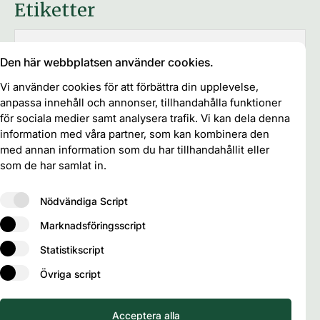
Etiketter
brukande-
Afrika
Den här webbplatsen använder cookies.
Asien
Agroforestry
Brasilien
och ägandefrågor
certifiering
Vi använder cookies för att förbättra din upplevelse,
Chile
EU
anpassa innehåll och annonser, tillhandahålla funktioner
Europa
Fibre and Fuel
Food
FAO
Finland
för sociala medier samt analysera trafik. Vi kan dela denna
Förvaltning
Globalt
governance
information med våra partner, som kan kombinera den
med annan information som du har tillhandahållit eller
Industri
Klimat
IUFRO
Kanada
Kina
som de har samlat in.
Kompetensutveckling
Marknadsfrågor
Megatrends
Miljö
Monitoring
Mellanöstern
Nödvändiga Script
Plantations
Nationellt
Platsannons
Nordafrika
Marknadsföringsscript
REDD
Restaurering
Ryssland
SDG
Statistikscript
Skogspolicy
UN
tropikerna
Storm
USA
Uruguay
Övriga script
Utbildning & Forskning
Utvecklingsarbete
Vatten
Vietnam
Acceptera alla